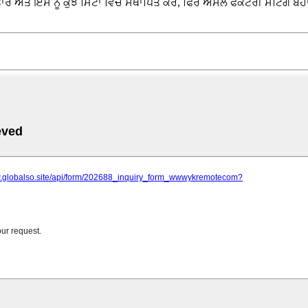
ਉਤਾਰੋ ਅਤੇ ਇਸ ਨੂੰ ਕੁਝ ਮਿੰਟਾਂ ਵਿੱਚ ਸਥਾਪਿਤ ਕਰੋ, ਫਿਰ ਅਸਲ ਫੈਕਟਰੀ ਸੈਟਿੰਗ ਬ