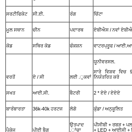
ਸਰਟੀਫਿਕੇਟ
ਸੀ.ਈ.
ਰੰਗ
ਚਿੱਟਾ
ਮੂਲ ਸਥਾਨ
ਚੀਨ
ਪਦਾਰਥ
ਏਬੀਐਸ / ਨਵਾਂ ਏਬੀਐ
ਕੋਡ
ਸਥਿਰ ਕੋਡ
ਫੰਕਸ਼ਨ
ਵਾਟਰਪ੍ਰੂਫ / ਆਈ.ਆ
ਯੂਨੀਵਰਸਲ.
ਸਾਰੇ ਵਿਸ਼ਵ ਵਿਚ 
ਵਰਤੋਂ
ਏ / ਸੀ
ਲਈ .ੁਕਵਾਂ
ਨਿਯੰਤਰਿਤ ਕਰੋ
ਸਖਤ
ਆਈ.ਸੀ.
ਬੈਟਰੀ
2 * ਏਏ / ਏਏਏ
ਬਾਰੰਬਾਰਤਾ
36k-40k ਹਰਟਜ
ਲੋਗੋ
ਕੁੰਡਾ / ਅਨੁਕੂਲਿਤ
ਉਤਪਾਦ
ਪੀਸੀਬੀ + ਰਬੜ + ਪਲਾ
ਪੈਕੇਜ
ਪੀਈ ਬੈਗ
.ਾਂਚਾ
+ LED + ਆਈਸੀ + ਵ