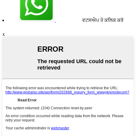
ਵਟਸਐਪ ਤੇ ਕਲਿਕ ਕਰੋ
x