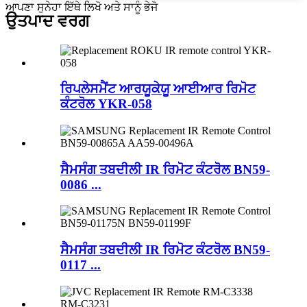
ਆਪਣਾ ਸੁਨੇਹਾ ਇੱਥੇ ਲਿਖੋ ਅਤੇ ਸਾਨੂੰ ਭੇਜੋ
ਉਤਪਾਦ ਵਰਗ
ਰਿਪਲੇਸਮੈਂਟ ਆਰਯੂਕੇਯੂ ਆਈਆਰ ਰਿਮੋਟ
ਕੰਟਰੋਲ YKR-058
ਸੈਮਸੰਗ ਤਬਦੀਲੀ IR ਰਿਮੋਟ ਕੰਟਰੋਲ BN59-
0086 ...
ਸੈਮਸੰਗ ਤਬਦੀਲੀ IR ਰਿਮੋਟ ਕੰਟਰੋਲ BN59-
0117 ...