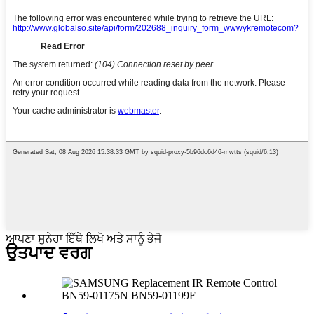
ਆਪਣਾ ਸੁਨੇਹਾ ਇੱਥੇ ਲਿਖੋ ਅਤੇ ਸਾਨੂੰ ਭੇਜੋ
ਉਤਪਾਦ ਵਰਗ