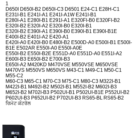
1
D650I D650I-B2 D650I-C3 D6501 E24-C1 E28H-C1
E231I-B1 E241I-A1 E241I-A1W E241I-B1
E280I-A1 E280I-B1 E291I-A1 E320FI-B0 E320FI-B2
E320I-B2 E320I-A2 E320I-B0 E320I-B1
E320I-B2 E390I-A1 E390I-B0 E390I-B1 E390I-B1E
E400I-B2 E401I-A2 E420-A1
E420I-A0 E420I-B0 E480I-B2 E500D-A0 E500I-B1 E500I-
B1E E502AR E550I-A0 E550I-A0E
E550I-B2 E550I-B2E E551D-A0 E551D-A0 E551I-A2
E600I-B3 E650I-B2 E700I-B3
E650I-A2 M420KD M470VSE M550VSE M650VSE
M470VS M550VS M650VS M43-C1 M49-C1 M50-C1
M55-C2
M60-C3 M65-C1 M70-C3 M75-C1 M80-C3 M322I-B1
M422I-B1 M492I-B2 M502I-B1 M552I-B2 M602I-B3
M652I-B2 M702I-B3 P502UI-B1 P502UI-B1E P552UI-B2
P602UI-B3 P652UI-B2 P702UI-B3 RS65-BL RS65-B2
ਰਿਮੋਟ ਕੰਟਰੋਲ