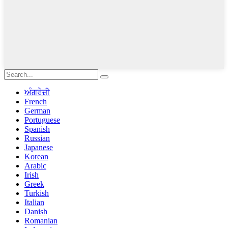
ਅੰਗਰੇਜ਼ੀ
French
German
Portuguese
Spanish
Russian
Japanese
Korean
Arabic
Irish
Greek
Turkish
Italian
Danish
Romanian