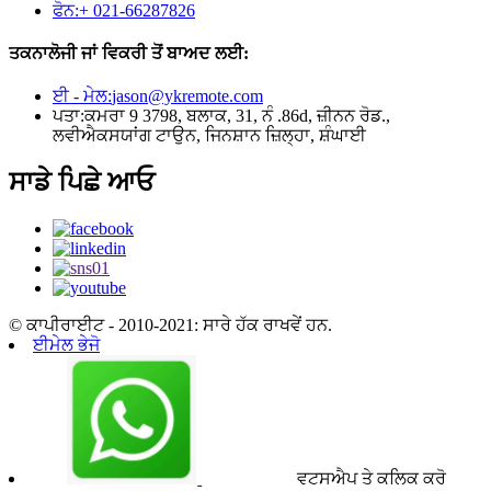
ਫੋਨ:
+ 021-66287826
ਤਕਨਾਲੋਜੀ ਜਾਂ ਵਿਕਰੀ ਤੋਂ ਬਾਅਦ ਲਈ:
ਈ - ਮੇਲ:
jason@ykremote.com
ਪਤਾ:
ਕਮਰਾ 9 3798, ਬਲਾਕ, 31, ਨੰ .86d, ਜ਼ੀਨਨ ਰੋਡ.,
ਲਵੀਐਕਸਯਾਂਗ ਟਾਉਨ, ਜਿਨਸ਼ਾਨ ਜ਼ਿਲ੍ਹਾ, ਸ਼ੰਘਾਈ
ਸਾਡੇ ਪਿਛੇ ਆਓ
© ਕਾਪੀਰਾਈਟ - 2010-2021: ਸਾਰੇ ਹੱਕ ਰਾਖਵੇਂ ਹਨ.
ਈਮੇਲ ਭੇਜੋ
ਵਟਸਐਪ ਤੇ ਕਲਿਕ ਕਰੋ