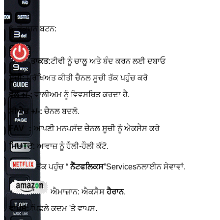
6. ਫੰਕਸ਼ਨ ਬਟਨ:
ਤਾਕਤ:
ਟੀਵੀ ਨੂੰ ਚਾਲੂ ਅਤੇ ਬੰਦ ਕਰਨ ਲਈ ਦਬਾਓ
ਸੂਚੀ:
ਸੁਰੱਖਿਅਤ ਕੀਤੀ ਚੈਨਲ ਸੂਚੀ ਤੱਕ ਪਹੁੰਚ ਕਰੋ
ਵੋਲ +/-:
ਵਾਲੀਅਮ ਨੂੰ ਵਿਵਸਥਿਤ ਕਰਦਾ ਹੈ.
ਸੀਐਚ +/-:
ਚੈਨਲ ਬਦਲੋ.
FAV ：
ਆਪਣੀ ਮਨਪਸੰਦ ਚੈਨਲ ਸੂਚੀ ਨੂੰ ਐਕਸੈਸ ਕਰੋ
ਮਿUTਟ:
ਆਵਾਜ਼ ਨੂੰ ਹੌਲੀ-ਹੌਲੀ ਕੱਟੋ.
ਤੱਕ ਪਹੁੰਚ “
ਨੈੱਟਫਲਿਕਸ
”Servicesਨਲਾਈਨ ਸੇਵਾਵਾਂ.
ਐਮਾਜ਼ਾਨ: ਐਕਸੈਸ
ਹੈਰਾਨ
.
ਵਾਪਸ:
ਪਿਛਲੇ ਕਦਮ 'ਤੇ ਵਾਪਸ.